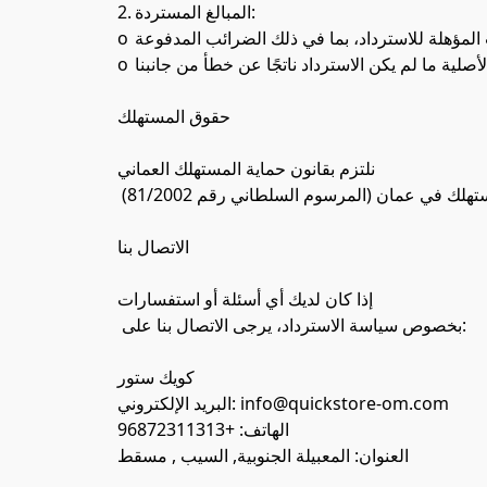
2.	المبالغ المستردة:

o	سيتم استرداد المبلغ بالكامل للمنتجات المؤهلة للاسترداد، بما في ذلك الضرائب المدفوعة.

o	لن يتم استرداد تكاليف الشحن الأصلية ما لم يكن الاسترداد ناتجًا عن خطأ من جانبنا.

حقوق المستهلك

نلتزم بقانون حماية المستهلك العماني

 (المرسوم السلطاني رقم 81/2002) واللوائح الأخرى ذات الصلة. إذا كان لديك أي شكوى أو مشكلة لم تُحل، يمكنك الاتصال بهيئة حماية المستهلك في عمان.

الاتصال بنا

إذا كان لديك أي أسئلة أو استفسارات

 بخصوص سياسة الاسترداد، يرجى الاتصال بنا على:

كويك ستور

البريد الإلكتروني: info@quickstore-om.com

الهاتف: +96872311313

العنوان: المعبيلة الجنوبية, السيب , مسقط
