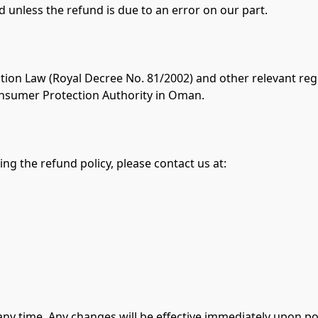
n Law (Royal Decree No. 81/2002) and other relevant regul
onsumer Protection Authority in Oman.

ng the refund policy, please contact us at:

 any time. Any changes will be effective immediately upon po