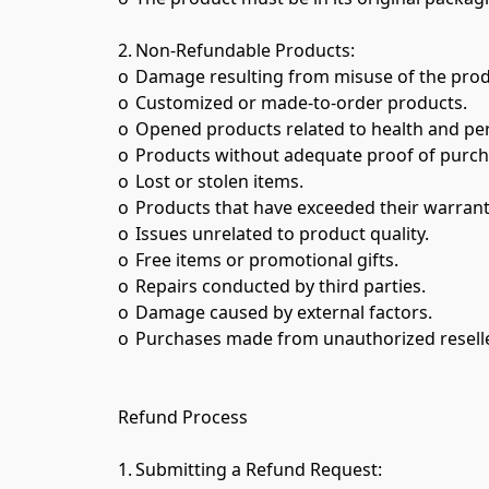
2.	Non-Refundable Products:

o	Damage resulting from misuse of the product (e.g., falls, exposure to extreme temperatures, water damage, improper operation).

o	Customized or made-to-order products.

o	Opened products related to health and personal hygiene.

o	Products without adequate proof of purchase.

o	Lost or stolen items.

o	Products that have exceeded their warranty period 

o	Issues unrelated to product quality.

o	Free items or promotional gifts.

o	Repairs conducted by third parties.

o	Damage caused by external factors.

o	Purchases made from unauthorized resellers.

Refund Process

1.	Submitting a Refund Request:
