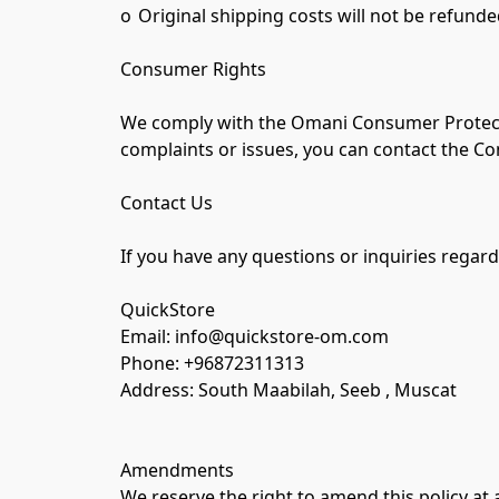
o	Original shipping costs will not be refunded unless the refund is due to an error on our part.

Consumer Rights

We comply with the Omani Consumer Protectio
complaints or issues, you can contact the C
Contact Us

If you have any questions or inquiries regardi
QuickStore

Email: info@quickstore-om.com

Phone: +96872311313

Address: South Maabilah, Seeb , Muscat

Amendments

We reserve the right to amend this policy at