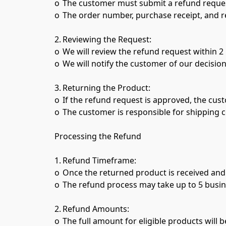
o	The customer must submit a refund request via whatsapp +96872311313

o	The order number, purchase receipt, and reasons for the refund must be provided.

2.	Reviewing the Request:

o	We will review the refund request within 2 business days from the date of submission.

o	We will notify the customer of our decision via phone.

3.	Returning the Product:

o	If the refund request is approved, the customer must return the product to the specified address.

o	The customer is responsible for shipping costs to return the product unless the refund is due to an error on our part.

Processing the Refund

1.	Refund Timeframe:

o	Once the returned product is received and inspected, we will begin processing the refund.

o	The refund process may take up to 5 business days to credit back to the original payment method.

2.	Refund Amounts:

o	The full amount for eligible products will be refunded, including any taxes paid.
