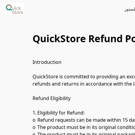
QuickStore Refund Po
Introduction

QuickStore is committed to providing an exce
refunds and returns in accordance with the l
Refund Eligibility

1.	Eligibility for Refund:

o	Refund requests can be made within 15 days from the date of purchase.

o	The product must be in its original condition and unused.

o	The product must be in its original packaging with all accessories and documentation included.
