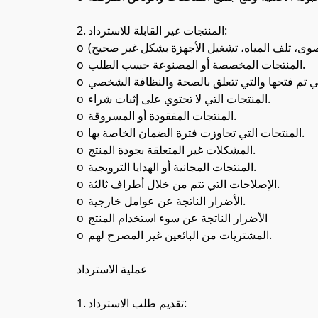
2.	المنتجات غير القابلة للاسترداد:

o	المنتجات التي تعرضت للتلف بسبب سوء الاستخدام أو الإهمال (مثل السقوط، التعرض لدرجات حرارة قصوى، تلف المياه، تشغيل الأجهزة بشكل غير صحيح).

o	المنتجات المخصصة أو المصنوعة حسب الطلب.

o	المنتجات التي تم فتحها والتي تتعلق بالصحة والنظافة الشخصي 

o	المنتجات التي لا تحتوي على إثبات شراء.

o	المنتجات المفقودة أو المسروقة.

o	المنتجات التي تجاوزت فترة الضمان الخاصة بها.

o	المشكلات غير المتعلقة بجودة المنتج.

o	المنتجات المجانية أو الهدايا الترويجية.

o	الإصلاحات التي تتم من خلال أطراف ثالثة.

o	الأضرار الناتجة عن عوامل خارجية.

o	الأضرار الناتجة عن سوء استخدام المنتج 

o	المشتريات من البائعين غير المصرح لهم.

عملية الاسترداد

1.	تقديم طلب الاسترداد:
