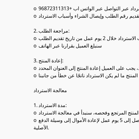
o	يجب على العميل تقديم طلب الاسترداد عبر التواصل عبر الواتس اب +96872311313

o	يجب تقديم رقم الطلب وإيصال الشراء وأسباب الاسترداد.

2.	مراجعة الطلب:

o	سنقوم بمراجعة طلب الاسترداد خلال 2 يوم عمل من تاريخ تقديم الطلب.

o	سنبلغ العميل بقرارنا عبر الهاتف

3.	إعادة المنتج:

o	إذا تم الموافقة على طلب الاسترداد، يجب على العميل إعادة المنتج إلى العنوان المحدد.

o	يتحمل العميل تكاليف الشحن لإعادة المنتج ما لم يكن الاسترداد ناتجًا عن خطأ من جانبنا.

معالجة الاسترداد

1.	مدة الاسترداد:

o	بمجرد استلام المنتج المرتجع وفحصه، سنبدأ في معالجة الاسترداد.

o	قد تستغرق عملية الاسترداد ما يصل إلى 5 يوم عمل لإعادة الأموال إلى وسيلة الدفع 

الأصلية.
